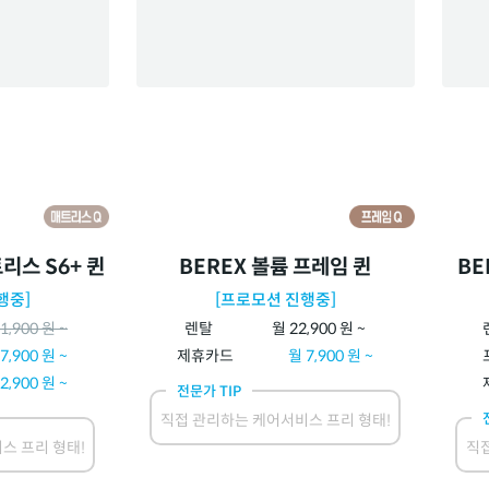
리스 S6+ 퀸
BEREX 볼륨 프레임 퀸
BE
행중]
[프로모션 진행중]
1,900
원 ~
렌탈
월
22,900
원 ~
7,900
원 ~
제휴카드
월
7,900
원 ~
2,900
원 ~
전문가 TIP
직접 관리하는 케어서비스 프리 형태!
스 프리 형태!
직접