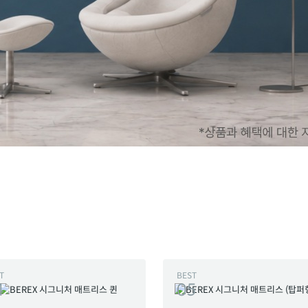
T
BEST
4
05