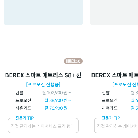
BEREX 스마트 매트리스 S8+ 퀸
BEREX 스마트 매트
[프로모션 진행중]
[프로모션 진
렌탈
월
102,900
원 ~
렌탈
월
8
프로모션
월
88,900
원 ~
프로모션
월
6
제휴카드
월
73,900
원 ~
제휴카드
월
5
전문가 TIP
전문가 TIP
직접 관리하는 케어서비스 프리 형태!
직접 관리하는 케어서비