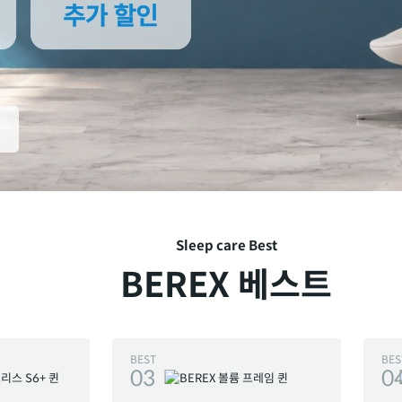
Sleep care Best
BEREX 베스트
BEST
BES
03
0