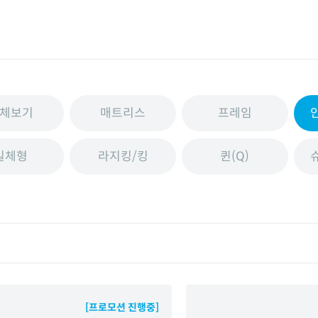
체보기
매트리스
프레임
일체형
라지킹/킹
퀸(Q)
[프로모션 진행중]