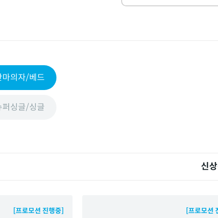
안마의자/베드
슈퍼싱글/싱글
신상
[프로모션 진행중]
[프로모션 