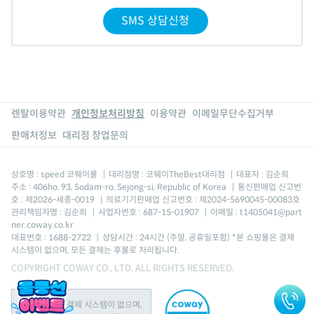
SMS 상담신청
렌탈이용약관
개인정보처리방침
이용약관
이메일무단수집거부
판매처정보
대리점 창업문의
상호명 : speed 코웨이몰
|
대리점명 : 코웨이TheBest대리점
|
대표자 : 김순희
주소 : 406ho, 93, Sodam-ro, Sejong-si, Republic of Korea
|
통신판매업 신고번
호 : 제2026-세종-0019
|
의료기기판매업 신고번호 : 제2024-5690045-00083호
관리책임자명 : 김순희
|
사업자번호 : 687-15-01907
|
이메일 : t1405041@part
ner.coway.co.kr
대표번호 : 1688-2722
|
상담시간 : 24시간 (주말, 공휴일포함) *본 쇼핑몰은 결제
시스템이 없으며, 모든 결제는 후불로 처리됩니다.
COPYRIGHT COWAY CO., LTD. ALL RIGHTS RESERVED.
본 쇼핑몰은 결제 시스템이 없으며,