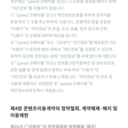
경우에는
“speed 코웨이몰”
은(는) 그 오류를 정정할 때까지 당해
“개인정보”를 이용하지 않습니다.
⑦
“speed 코웨이몰”
은(는) 개인정보보호를 위하여 관리자를
한정하여 그 수를 최소화하며, 신용카드, 은행계좌 등을 포함한
“이용자”의 “개인정보”의 분실, 도난, 유출, 변조 등으로 인한
“이용자”의 손해에 대하여 책임을 집니다.
⑧
“speed 코웨이몰”
또는 그로부터 “개인정보”를 제공받은 자는
“이용자”가 동의한 범위 내에서 “개인정보”를 사용할 수 있으며,
목적이 달성된 경우에는 당해 “개인정보”를 지체 없이 파기합니다.
⑨
“speed 코웨이몰”
은(는) 정보통신망이용촉진 및 정보보호에
관한 법률 등 관계 법령이 정하는 바에 따라 “이용자”의
“개인정보”를 보호하기 위해 노력합니다. “개인정보”의 보호 및
사용에 대해서는 관련법령 및
“speed 코웨이몰”
의
개인정보보호정책이 적용됩니다.
제4장 콘텐츠이용계약의 청약철회, 계약해제·해지 및
이용제한
제26조 [“이용자”의 청약철회와 계약해제·해지]