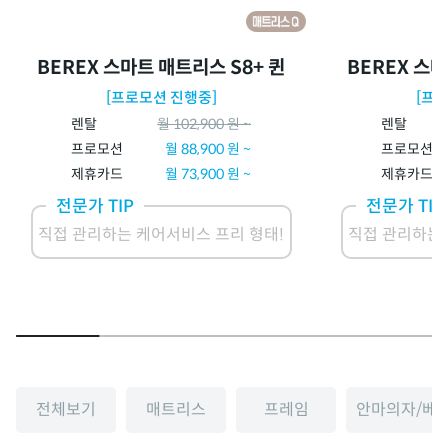
BEREX 스마트 매트리스 S8+ 퀸
BEREX 스마
[프로모션 진행중]
[프
렌탈
월
102,900
원 ~
렌탈
프로모션
월
88,900
원 ~
프로모션
제휴카드
월
73,900
원 ~
제휴카드
전문가 TIP
전문가 TIP
직접 관리하는 케어서비스 프리 형태!
직접 관리하는 
전체보기
매트리스
프레임
안마의자/베