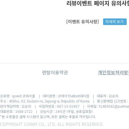
리뷰이벤트 페이지 유의사
[이벤트 유의사항]
자세히 보기
렌탈이용약관
개인정보처리방
상호명 : speed 코웨이몰
대리점명 : 코웨이TheBest대리점
대표자 : 김순희
|
|
주소 : 406ho, 93, Sodam-ro, Sejong-si, Republic of Korea
통신판매업 신고번호 : 
|
관리책임자명 : 김순희
사업자번호 : 687-15-01907
이메일 : t1405041@partner
|
|
대표번호 : 1688-2722
상담시간 : 24시간 (주말, 공휴일포함)
|
*본 쇼핑몰은 결제 시스템이 없으며, 모든 결제는 후불로 처리됩니다.
COPYRIGHT COWAY CO., LTD. ALL RIGHTS RESERVED.