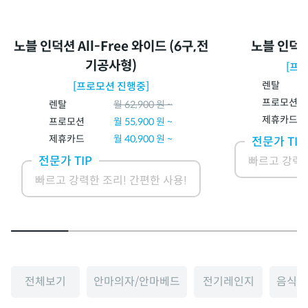
노블 인덕션 All-Free 와이드 (6구,전
노블 인덕션 
기공사형)
[프
렌탈
[프로모션 진행중]
프로모션
렌탈
월
62,900
원 ~
제휴카드
프로모션
월
55,900
원 ~
제휴카드
월
40,900
원 ~
전문가 TIP
전문가 TIP
빠르고 강력한
빠르고 강력한 조리! 간편한 사용!
전체보기
안마의자/안마베드
전기레인지
음식물