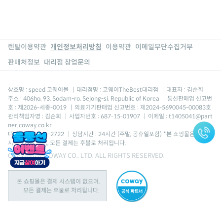
렌탈이용약관
개인정보처리방침
이용약관
이메일무단수집거부
판매처정보
대리점 창업문의
상호명 : speed 코웨이몰
|
대리점명 : 코웨이TheBest대리점
|
대표자 : 김순희
주소 : 406ho, 93, Sodam-ro, Sejong-si, Republic of Korea
|
통신판매업 신고번
호 : 제2026-세종-0019
|
의료기기판매업 신고번호 : 제2024-5690045-00083호
관리책임자명 : 김순희
|
사업자번호 : 687-15-01907
|
이메일 : t1405041@part
ner.coway.co.kr
대표번호 : 1688-2722
|
상담시간 : 24시간 (주말, 공휴일포함) *본 쇼핑몰은 결제
시스템이 없으며, 모든 결제는 후불로 처리됩니다.
COPYRIGHT COWAY CO., LTD. ALL RIGHTS RESERVED.
본 쇼핑몰은 결제 시스템이 없으며,
모든 결제는 후불로 처리됩니다.