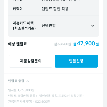
혜택2
렌탈료 할인 적용
제휴카드 혜택
선택안함
(최소실적기준)
47,900
예상 렌탈료
월
50,900
원
월
원
제품상담문의
렌탈신청
렌탈료 총합
일시불
1,760,000
원
렌탈료 총합(렌탈등록비 할인혜택 적용, 프로모션 적용 기준)
7년(의무사용기간)
4,023,600
원