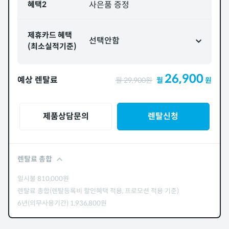
혜택2
사은품 증정
제휴카드 혜택
선택안함
(최소실적기준)
26,900
예상 렌탈료
월
29,900
원
월
원
제품상담문의
렌탈신청
렌탈료 총합
일시불
810,000
원
렌탈료 총합(렌탈등록비 할인혜택 적용, 프로모션 적용 기준)
6년(의무사용기간)
1,936,800
원