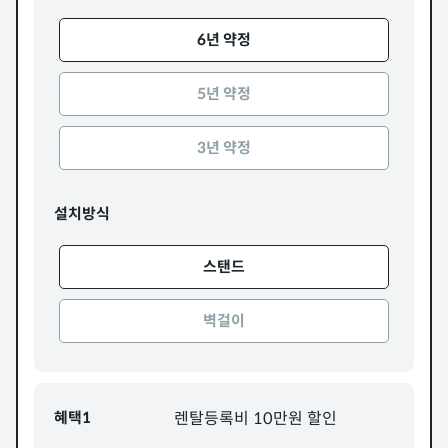
6년 약정
5년 약정
3년 약정
설치방식
스탠드
벽걸이
혜택1
렌탈등록비 10만원 할인