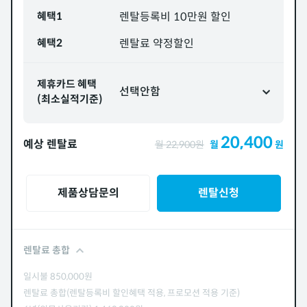
혜택1
렌탈등록비 10만원 할인
혜택2
렌탈료 약정할인
제휴카드 혜택
선택안함
(최소실적기준)
20,400
예상 렌탈료
월
22,900
원
월
원
제품상담문의
렌탈신청
렌탈료 총합
일시불
850,000
원
렌탈료 총합(렌탈등록비 할인혜택 적용, 프로모션 적용 기준)