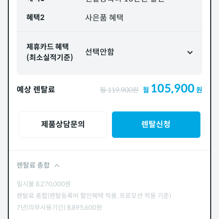
혜택2
사은품 혜택
제휴카드 혜택
선택안함
(최소실적기준)
105,900
예상 렌탈료
월
119,900
원
월
원
제품상담문의
렌탈신청
렌탈료 총합
일시불
8,270,000
원
렌탈료 총합(렌탈등록비 할인혜택 적용, 프로모션 적용 기준)
7년(의무사용기간)
8,895,600
원