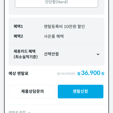
단단함(Hard)
혜택1
렌탈등록비 10만원 할인
혜택2
사은품 혜택
제휴카드 혜택
선택안함
(최소실적기준)
36,900
예상 렌탈료
월
40,900
원
월
원
제품상담문의
렌탈신청
렌탈료 총합