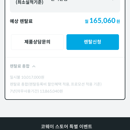
(최소실적기준)
165,060
예상 렌탈료
월
원
제품상담문의
렌탈신청
렌탈료 총합
일시불
10,017,000
원
렌탈료 총합(렌탈등록비 할인혜택 적용, 프로모션 적용 기준)
7년(의무사용기간)
13,865,040
원
코웨이 스토어 특별 이벤트