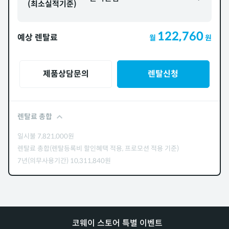
(최소실적기준)
122,760
예상 렌탈료
월
원
제품상담문의
렌탈신청
렌탈료 총합
일시불
7,821,000
원
렌탈료 총합(렌탈등록비 할인혜택 적용, 프로모션 적용 기준)
7년(의무사용기간)
10,311,840
원
코웨이 스토어 특별 이벤트