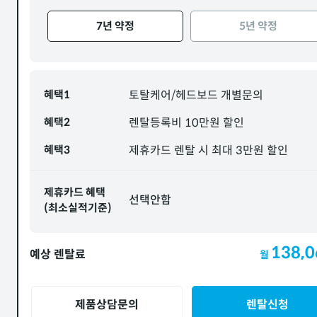
7년 약정
5년 약정
혜택1
토탈케어/헤드보드 개별문의
혜택2
렌탈등록비 10만원 할인
혜택3
제휴카드 렌탈 시 최대 3만원 할인
제휴카드 혜택
선택안함
(최소실적기준)
138,0
예상 렌탈료
월
제품상담문의
렌탈신청