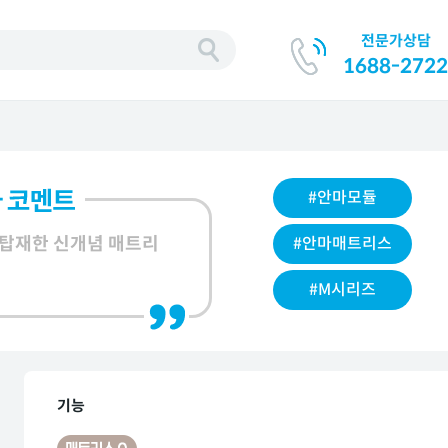
전문가상담
기
1688-2722
#안마모듈
 탑재한 신개념 매트리
#안마매트리스
#M시리즈
기능