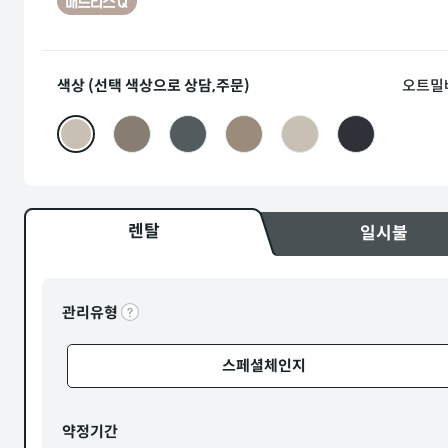
색상 (선택 색상으로 상담,주문)
오트밀
렌탈
일시불
관리유형
스페셜체인지
약정기간