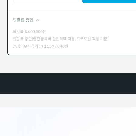
렌탈료 총합
일시불
8,640,000
원
렌탈료 총합(렌탈등록비 할인혜택 적용, 프로모션 적용 기준)
7년(의무사용기간)
11,597,040
원