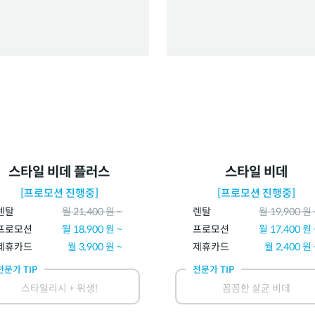
스타일 비데 플러스
스타일 비데
[프로모션 진행중]
[프로모션 진행중]
렌탈
월
21,400
원 ~
렌탈
월
19,900
원 
프로모션
월
18,900
원 ~
프로모션
월
17,400
원 
제휴카드
월
3,900
원 ~
제휴카드
월
2,400
원 
전문가 TIP
전문가 TIP
스타일리시 + 위생!
꼼꼼한 살균 비데