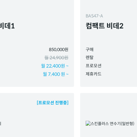
BAS47-A
비데1
컴팩트 비데2
850,000원
구매
월 24,900원
렌탈
월 22,400원 ~
프로모션
월 7,400 원 ~
제휴카드
[프로모션 진행중]