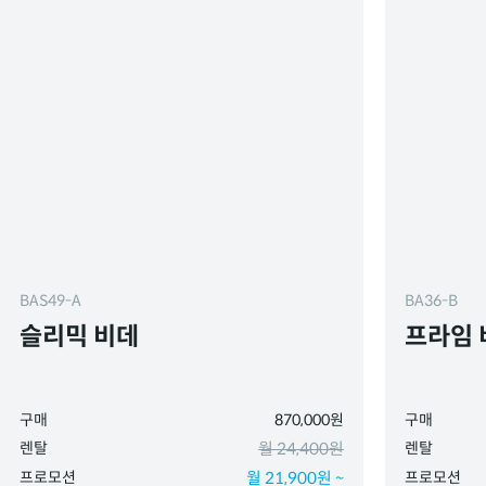
BAS49-A
BA36-B
슬리믹 비데
프라임 
구매
870,000원
구매
렌탈
월 24,400원
렌탈
프로모션
월 21,900원 ~
프로모션