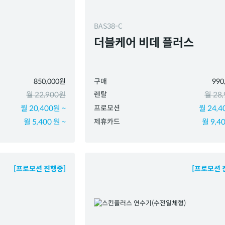
BAS38-C
더블케어 비데 플러스
850,000원
구매
990
월 22,900원
렌탈
월 28
월 20,400원 ~
프로모션
월 24,4
월 5,400 원 ~
제휴카드
월 9,40
[프로모션 진행중]
[프로모션 