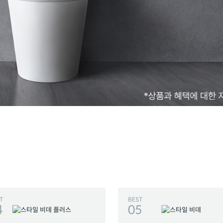
T
BEST
4
05