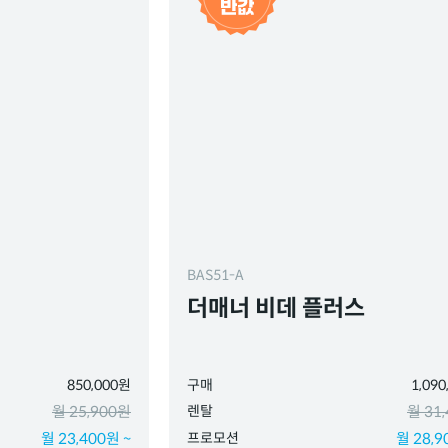
BAS51-A
더매너 비데 플러스
850,000원
구매
1,09
월 25,900원
렌탈
월 31
월 23,400원 ~
프로모션
월 28,9