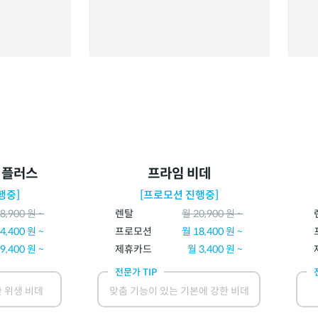
 플러스
프라임 비데
행중]
[프로모션 진행중]
8,900
원 ~
렌탈
월
20,900
원 ~
4,400
원 ~
프로모션
월
18,400
원 ~
9,400
원 ~
제휴카드
월
3,400
원 ~
전문가 TIP
 위생 비데
맞춤 기능이 있는 기본에 강한 비데