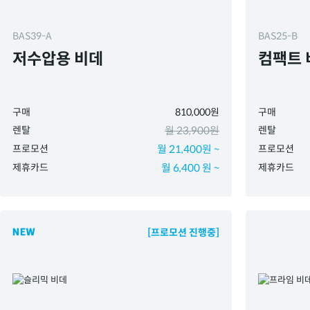
BAS39-A
BAS25-B
저수압용 비데
컴팩트 
구매
810,000원
구매
렌탈
월 23,900원
렌탈
프로모션
월 21,400원 ~
프로모션
제휴카드
월 6,400 원 ~
제휴카드
[프로모션 진행중]