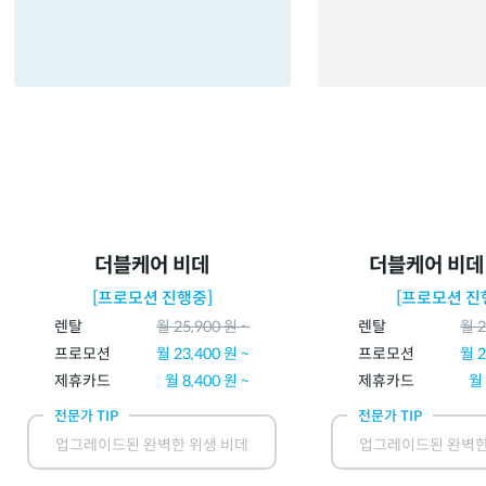
더블케어 비데
더블케어 비데
[프로모션 진행중]
[프로모션 진
렌탈
월
25,900
원 ~
렌탈
월
2
프로모션
월
23,400
원 ~
프로모션
월
2
제휴카드
월
8,400
원 ~
제휴카드
월
전문가 TIP
전문가 TIP
업그레이드된 완벽한 위생 비데
업그레이드된 완벽한