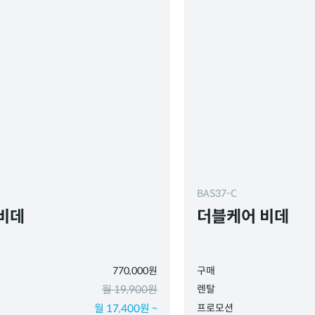
BAS37-C
비데
더블케어 비데
770,000원
구매
월 19,900원
렌탈
월 17,400원 ~
프로모션