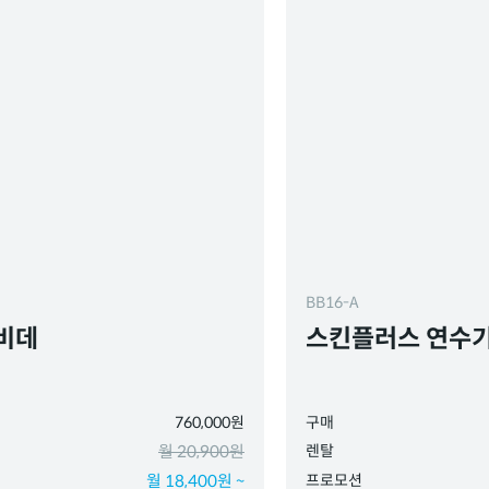
BB16-A
비데
스킨플러스 연수기
760,000원
구매
월 20,900원
렌탈
월 18,400원 ~
프로모션